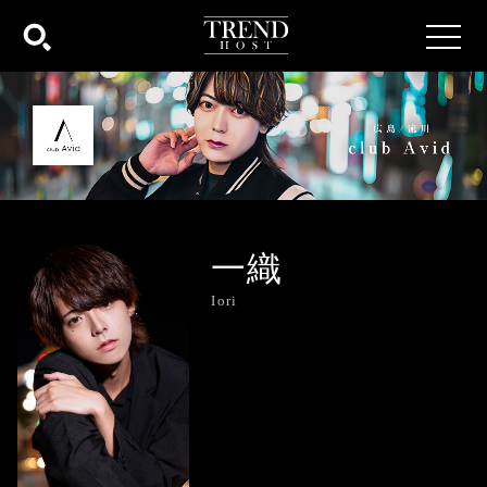
toggle
naviga
一織
Iori