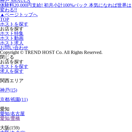
神戸
SHAULA
体験料20,000円支給! 初月小計100%バック 本気になれば世界は
変わる!!
▲
ページトップへ
TOP
ホストを探す
お店を探す
ホスト特集
ホスト動画
ホスト求人
お問い合わせ
Copyright © TREND HOST Co. All Rights Reserved.
閉じる
お店を探す
ホストを探す
求人を探す
関西エリア
神戸(15)
京都/祇園(11)
愛知
愛知/名古屋
愛知/豊橋
大阪(159)