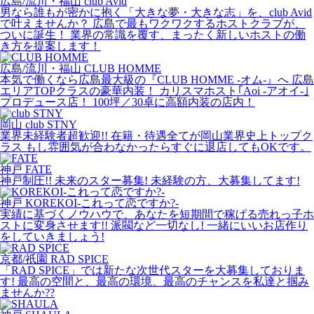
広島/流川・福山
club Avid
男なら誰もが密かに抱く「大きな夢・大きな志」を、club Avid
で叶えませんか？ 広島で最もワクワクするホストクラブが、
ついに誕生！ 業界の常識を覆す、まったく新しいホストの働
き方を提案します！
広島/流川・福山
CLUB HOMME
本気で働くなら広島最大級の『CLUB HOMME -オム-』へ 広島
エリアTOPクラスの豪華内装！ カリスマホスト｢Aoi -アオイ-｣
プロデュース店！ 100坪／30卓に高額内装の店内！
岡山
club STNY
業界未経験者超歓迎!! 在籍・待遇全てが岡山業界史上トップク
ラス もし雰囲気が合わなかったらすぐに退店してもOKです。
神戸
FATE
神戸制圧!! 未来のスター募集! 未経験の方、大募集してます!
神戸
KOREKOI-これって恋ですか?-
実績に基づくノウハウで、あなたを短期間で稼げる売れっ子ホ
ストに変身させます!! 派閥など一切なし! 一緒にいいお店作り
をしていきましょう!
京都/祇園
RAD SPICE
「RAD SPICE」では新たな次世代スターを大募集しておりま
す! 最高の空間と、最高の環境、最高のチャンスを私達と掴み
ませんか??