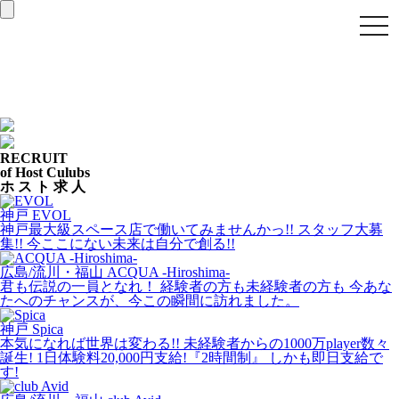
togg
navi
RECRUIT
of Host Culubs
ホ
ス
ト
求
人
神戸
EVOL
神戸最大級スペース店で働いてみませんかっ!! スタッフ大募
集!! 今ここにない未来は自分で創る!!
広島/流川・福山
ACQUA -Hiroshima-
君も伝説の一員となれ！ 経験者の方も未経験者の方も 今あな
たへのチャンスが、今この瞬間に訪れました。
神戸
Spica
本気になれば世界は変わる!! 未経験者からの1000万player数々
誕生! 1日体験料20,000円支給!『2時間制』 しかも即日支給で
す!